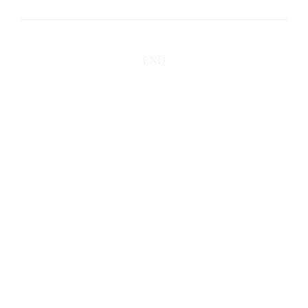
END
og