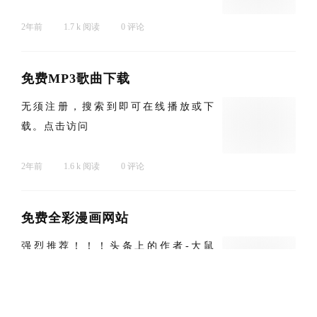
2年前
1.7 k 阅读
0 评论
免费MP3歌曲下载
无须注册，搜索到即可在线播放或下
载。点击访问
2年前
1.6 k 阅读
0 评论
免费全彩漫画网站
og
强烈推荐！！！头条上的作者-大鼠
标，发布了很多全彩漫画，《七龙珠》
《幽游白...
2年前
1.1 k 阅读
0 评论