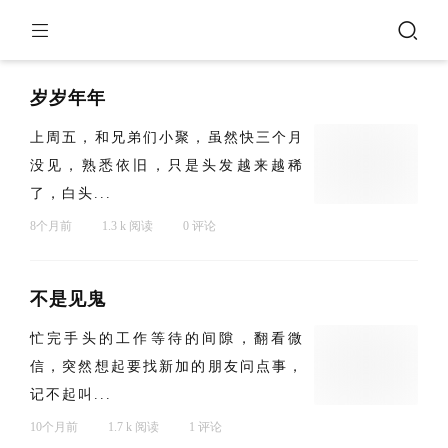
岁岁年年
上周五，和兄弟们小聚，虽然快三个月
没见，熟悉依旧，只是头发越来越稀
了，白头...
8个月前
1.3 k 阅读
0 评论
不是见鬼
忙完手头的工作等待的间隙，翻看微
信，突然想起要找新加的朋友问点事，
记不起叫...
10个月前
1.7 k 阅读
1 评论