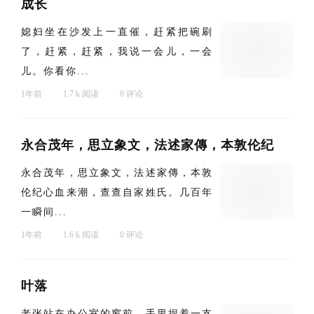
成长
媳妇坐在沙发上一直催，赶紧把碗刷
了，赶紧，赶紧，我说一会儿，一会
儿。你看你...
1年前
1.7 k 阅读
0 评论
永合茂年，思立象文，法述家傳，本敦伦纪
永合茂年，思立象文，法述家傳，本敦
伦纪心血来潮，查查自家姓氏。几百年
一瞬间...
1年前
1.6 k 阅读
0 评论
叶落
老张站在办公室的窗前，手里捏着一支